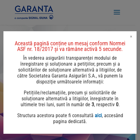
×
Această pagină conține un mesaj conform Normei
ASF nr. 18/2017 și va rămâne activă 5 secunde.
Garanta Asigurari SA
În vederea asigurării transparenţei modului de
înregistrare şi soluţionare a petiţiilor, precum şi a
Sediul Central: Bulevardul Ion Mihalache
solicitărilor de soluţionare alternativă a litigiilor, de
19-21, Bucuresti 011171
către Societatea Garanta Asigurări S.A., vă punem la
dispoziţie următoarele informaţii:
Petițiile/reclamațiile, precum și solicitările de
soluționare alternativă a litigiilor, înregistrate în
021-307.99.71
ultimele trei luni, sunt în număr de
3
, respectiv
0
.
Structura acestora poate fi consultată
aici
, accesând
pagina dedicată.
021-307.99.72