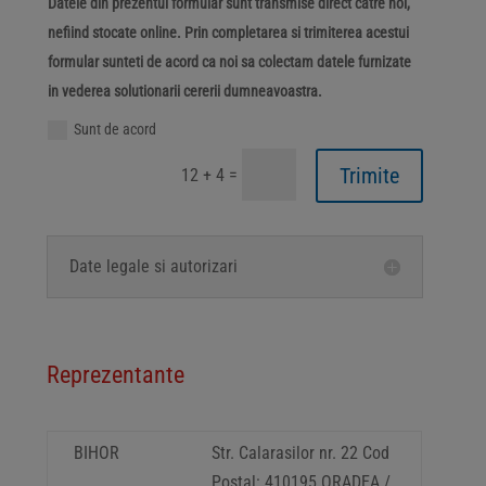
Datele din prezentul formular sunt transmise direct catre noi,
nefiind stocate online. Prin completarea si trimiterea acestui
formular sunteti de acord ca noi sa colectam datele furnizate
in vederea solutionarii cererii dumneavoastra.
Sunt de acord
Trimite
=
12 + 4
Date legale si autorizari
Reprezentante
BIHOR
Str. Calarasilor nr. 22 Cod
Postal: 410195 ORADEA /