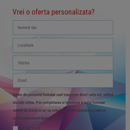
Vrei o oferta personalizata?
Datele din prezentul formular sunt transmise direct catre noi, nefiind
stocate online. Prin completarea si trimiterea acestui formular
sunteti de acord ca noi sa colectam datele furnizate in vederea
solutionarii cererii dumneavoastra.
Sunt de acord