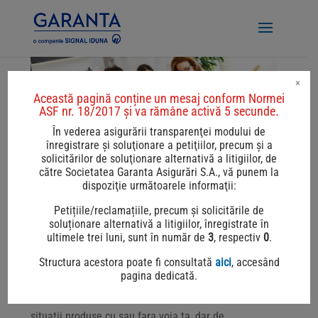
×
Această pagină conține un mesaj conform Normei
ASF nr. 18/2017 și va rămâne activă 5 secunde.
În vederea asigurării transparenţei modului de
înregistrare şi soluţionare a petiţiilor, precum şi a
solicitărilor de soluţionare alternativă a litigiilor, de
ASIGURARE DE
către Societatea Garanta Asigurări S.A., vă punem la
RASPUNDERE CIVILA
dispoziţie următoarele informaţii:
Petițiile/reclamațiile, precum și solicitările de
Asigura-te in cunostinta de cauza!
soluționare alternativă a litigiilor, înregistrate în
ultimele trei luni, sunt în număr de
3
, respectiv
0
.
Viata este impredictibila si la fel sunt si situatiile ce
pot fi generate de un spatiu sau un bun, detinut sau
Structura acestora poate fi consultată
aici
, accesând
pagina dedicată.
utilizat, si care pot produce pagube materiale sau
accidente ale altor persoane. Pentru toate aceste
situatii produse cu sau fara voia ta, dar de