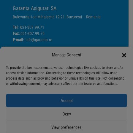
Garanta Asigurari SA
Bulevardul Ion Mihalache 19-21, Bucuresti – Romania
Tel:
021-307.99.71
Fax:
021-307.99.70
E-mail:
info@garanta.ro
Manage Consent
Petiții înregistrate
Prelucrarea datelor cu caracter personal
To provide the best experiences, we use technologies like cookies to store and/or
Informare cookies
access device information. Consenting to these technologies will allow us to
Informare supraveghere video
process data such as browsing behavior or unique IDs on this site. Not consenting
Termeni și conditii de utilizare
or withdrawing consent, may adversely affect certain features and functions.
Riscuri Cibernetice
Accept
Deny
View preferences