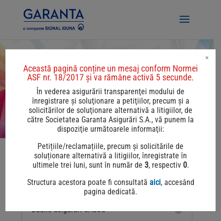
×
Această pagină conține un mesaj conform Normei
ASF nr. 18/2017 și va rămâne activă 5 secunde.
Daune asigurari auto
În vederea asigurării transparenţei modului de
înregistrare şi soluţionare a petiţiilor, precum şi a
solicitărilor de soluţionare alternativă a litigiilor, de
către Societatea Garanta Asigurări S.A., vă punem la
dispoziţie următoarele informaţii:
Petițiile/reclamațiile, precum și solicitările de
soluționare alternativă a litigiilor, înregistrate în
Lista Unităților service partenere GARANTA
ultimele trei luni, sunt în număr de
3
, respectiv
0
.
ASIGURĂRI poate fi regăsită
aici
.
Structura acestora poate fi consultată
aici
, accesând
pagina dedicată.
Daune asigurari CASCO