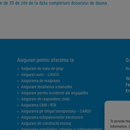
n de 30 de zile de la data completarii dosarului de dauna
Asigurari pentru afacerea ta
Ga
Asigurare de viata de grup
Bu
Asigurari auto – CASCO
Te
Asigurarea de malpraxis
Fa
Asigurare facultativa a bunurilor
E-
Asigurare pentru accidente ale angajatilor
Asigurare de raspundere civila
Asigurarea CMR / RTR
Asigurarea pe timpul transportului – CARGO
Asigurarea echipamentelor electronice
To provide th
Asigurare de constructii montaj
information. 
Asigurarea instalatiilor, utilajelor si echipamentelor