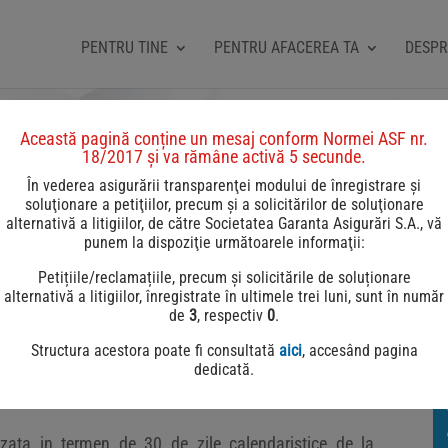
PENTRU TINE
PENTRU AFACEREA TA
DESPR
Această pagină conține un mesaj conform Normei ASF nr.
18/2017 și va rămâne activă 5 secunde.
În vederea asigurării transparenţei modului de înregistrare şi
soluţionare a petiţiilor, precum şi a solicitărilor de soluţionare
alternativă a litigiilor, de către Societatea Garanta Asigurări S.A., vă
punem la dispoziţie următoarele informaţii:
Petițiile/reclamațiile, precum și solicitările de soluționare
i asigurari de viata si a sosit momentul sa
alternativă a litigiilor, înregistrate în ultimele trei luni, sunt în număr
de
3
, respectiv
0
.
e sau poti lua legatura direct cu noi, prin e-mail, la
Structura acestora poate fi consultată
aici
, accesând pagina
dedicată.
rul de telefon 021.303.70.20 de Luni pana Vineri
izata in termen de 30 de zile calendaristice de la