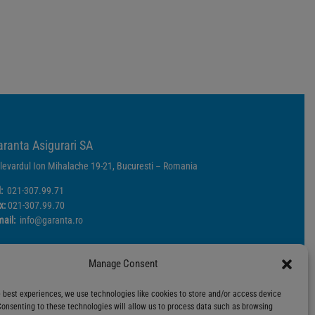
ranta Asigurari SA
levardul Ion Mihalache 19-21, Bucuresti – Romania
l:
021-307.99.71
x:
021-307.99.70
mail:
info@garanta.ro
Manage Consent
Petiții înregistrate
Prelucrarea datelor cu caracter personal
e best experiences, we use technologies like cookies to store and/or access device
Informare cookies
Consenting to these technologies will allow us to process data such as browsing
Informare supraveghere video