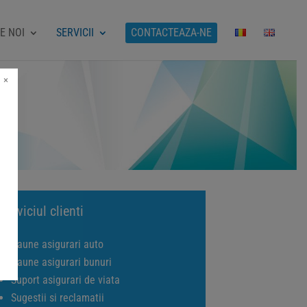
E NOI
SERVICII
CONTACTEAZA-NE
×
Serviciul clienti
Daune asigurari auto
Daune asigurari bunuri
Suport asigurari de viata
Sugestii si reclamatii