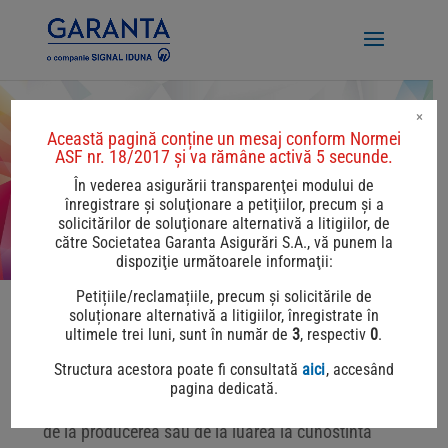
×
Această pagină conține un mesaj conform Normei
ASF nr. 18/2017 și va rămâne activă 5 secunde.
Daune asigurari bunuri
În vederea asigurării transparenţei modului de
înregistrare şi soluţionare a petiţiilor, precum şi a
solicitărilor de soluţionare alternativă a litigiilor, de
către Societatea Garanta Asigurări S.A., vă punem la
dispoziţie următoarele informaţii:
Petițiile/reclamațiile, precum și solicitările de
soluționare alternativă a litigiilor, înregistrate în
Pentru notificarea unei daune aferente asigurarii
ultimele trei luni, sunt în număr de
3
, respectiv
0
.
facultative a bunurilor, completeaza
formularul
Structura acestora poate fi consultată
aici
, accesând
de instiintare daune bunuri
si trimite-l prin email
pagina dedicată.
la adresa
daune@garanta.ro
in termen de 24 ore
de la producerea sau de la luarea la cunostinta